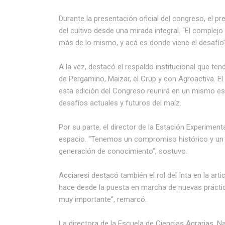
Durante la presentación oficial del congreso, el p
del cultivo desde una mirada integral. “El complej
más de lo mismo, y acá es donde viene el desafío”
A la vez, destacó el respaldo institucional que te
de Pergamino, Maizar, el Crup y con Agroactiva. E
esta edición del Congreso reunirá en un mismo es
desafíos actuales y futuros del maíz.
Por su parte, el director de la Estación Experime
espacio. “Tenemos un compromiso histórico y un
generación de conocimiento”, sostuvo.
Acciaresi destacó también el rol del Inta en la art
hace desde la puesta en marcha de nuevas práctica
muy importante”, remarcó.
La directora de la Escuela de Ciencias Agrarias, N