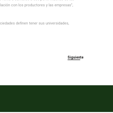
elación con los productores y las empresas”,
ciedades definen tener sus universidades,
Siguiente