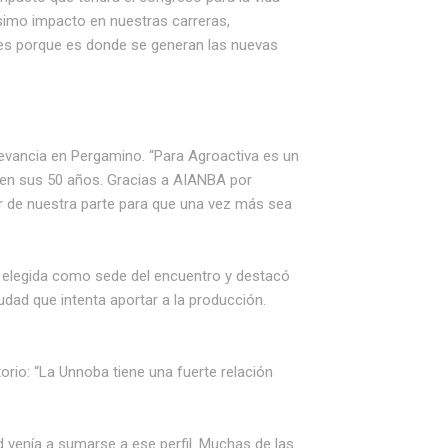
simo impacto en nuestras carreras,
ones porque es donde se generan las nuevas
levancia en Pergamino. “Para Agroactiva es un
len sus 50 años. Gracias a AIANBA por
r de nuestra parte para que una vez más sea
er elegida como sede del encuentro y destacó
udad que intenta aportar a la producción.
itorio: “La Unnoba tiene una fuerte relación
 venía a sumarse a ese perfil. Muchas de las