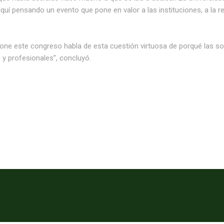
í pensando un evento que pone en valor a las instituciones, a la r
one este congreso habla de esta cuestión virtuosa de porqué las so
 y profesionales”, concluyó.