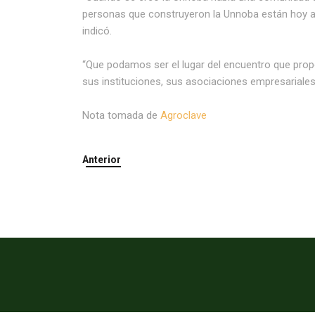
personas que construyeron la Unnoba están hoy aqu
indicó.
“Que podamos ser el lugar del encuentro que prop
sus instituciones, sus asociaciones empresariales
Nota tomada de
Agroclave
Anterior