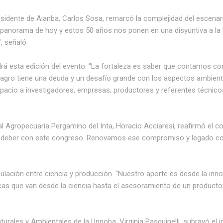
residente de Aianba, Carlos Sosa, remarcó la complejidad del escenari
o panorama de hoy y estos 50 años nos ponen en una disyuntiva a la hor
, señaló.
ndrá esta edición del evento: “La fortaleza es saber que contamos con
l agro tiene una deuda y un desafío grande con los aspectos ambient
pacio a investigadores, empresas, productores y referentes técnic
ntal Agropecuaria Pergamino del Inta, Horacio Acciaresi, reafirmó el
 deber con este congreso. Renovamos ese compromiso y legado co
iculación entre ciencia y producción. “Nuestro aporte es desde la inn
s que van desde la ciencia hasta el asesoramiento de un productor.
aturales y Ambientales de la Unnoba, Virginia Pasquinelli, subrayó el