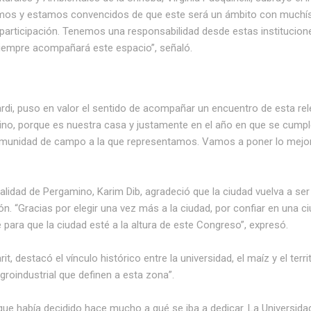
abemos y estamos convencidos de que este será un ámbito con muchí
a participación. Tenemos una responsabilidad desde estas instituci
siempre acompañará este espacio”, señaló.
rdi, puso en valor el sentido de acompañar un encuentro de esta re
ino, porque es nuestra casa y justamente en el año en que se cump
 comunidad de campo a la que representamos. Vamos a poner lo mejo
ipalidad de Pergamino, Karim Dib, agradeció que la ciudad vuelva a s
. “Gracias por elegir una vez más a la ciudad, por confiar en una ci
para que la ciudad esté a la altura de este Congreso”, expresó.
t, destacó el vínculo histórico entre la universidad, el maíz y el terr
roindustrial que definen a esta zona”.
e había decidido hace mucho a qué se iba a dedicar. La Universidad